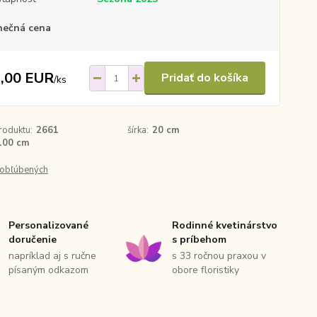
nečná cena
,00 EUR
Pridať do košíka
/
ks
roduktu:
2661
šírka:
20 cm
100 cm
obľúbených
Personalizované
Rodinné kvetinárstvo
doručenie
s príbehom
napríklad aj s ručne
s 33 ročnou praxou v
písaným odkazom
obore floristiky