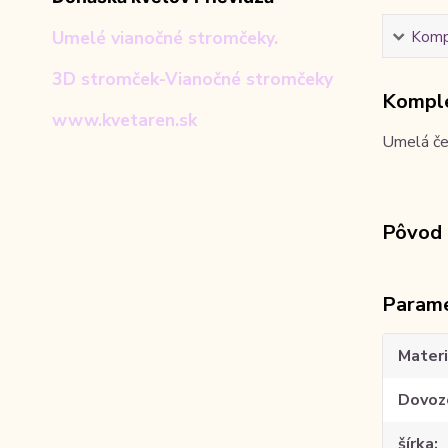
Umelé vianočné stromčeky.
Kompl
3D stromček-Vianočné stromčeky
Komple
www.kvetaren.sk
Umelá čeč
Pôvod 
Param
Materi
Dovoz
šírka