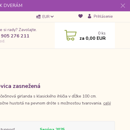
 K DVERÁM
Prihlásenie
EUR
e si rady? Zavolajte.
0
ks
 905 276 211
za
0,00 EUR
od.
vica zasnežená
ečinová girlanda s klasického ihličia v dĺžke 100 cm.
očne hustotá na pevnom dróte s možnosťou tvarovania.
celý
tupnosť
Sezóna 2025