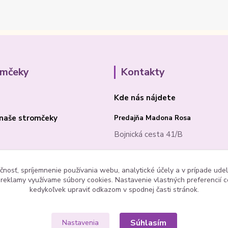
omčeky
Kontakty
Kde nás nájdete
naše stromčeky
Predajňa Madona Rosa
Bojnická cesta 41/B
PRIEVIDZA 97101
čnosť, spríjemnenie používania webu, analytické účely a v prípade udel
a reklamy využívame súbory cookies. Nastavenie vlastných preferencií 
kedykoľvek upraviť odkazom v spodnej časti stránok.
Súhlasím
Nastavenia