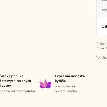
Ko
19
Číslo p
dĺžka:
Do 
Široká ponuka
Expresná donáška
čerstvých rezaných
kytičiek
kvetov
priamo do rúk
priamo od pestovateľov
obdarovaného