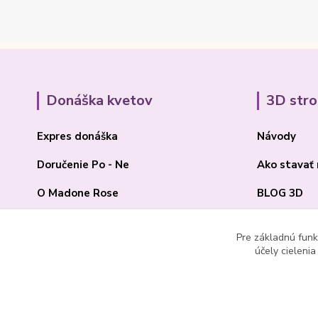
Donáška kvetov
3D str
Expres donáška
Návody
Doručenie Po - Ne
Ako stavať
O Madone Rose
BLOG 3D
Kontakt
Akcia 2025
Pre základnú funk
účely cieleni