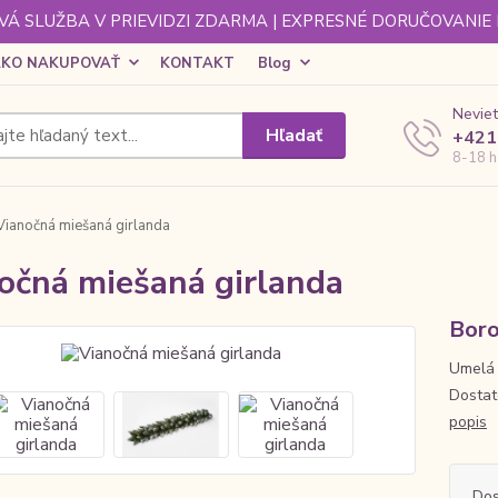
Á SLUŽBA V PRIEVIDZI ZDARMA | EXPRESNÉ DORUČOVANIE
KO NAKUPOVAŤ
KONTAKT
Blog
Neviet
Hľadať
+421
8-18 h
ianočná miešaná girlanda
očná miešaná girlanda
Boro
Umelá č
Dostat
popis
Dos