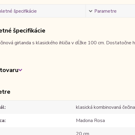
etné špecifikácie
Parametre
tné špecifikácie
inová girlanda s klasického ihličia v dĺžke 100 cm. Dostatočne
tovaru
etre
ál
klasická kombinovaná čečin
ca
Madona Rosa
20 cm