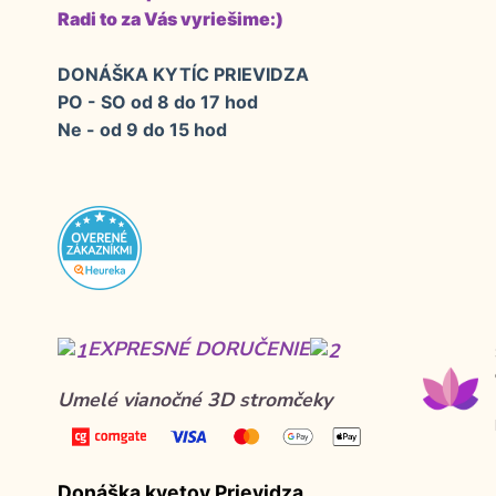
Radi to za Vás vyriešime:)
DONÁŠKA KYTÍC PRIEVIDZA
PO - SO od 8 do 17 hod
Ne - od 9 do 15 hod
EXPRESNÉ DORUČENIE
Umelé vianočné 3D stromčeky
Donáška kvetov Prievidza