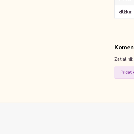
dĺžka
Komen
Zatial ni
Pridať