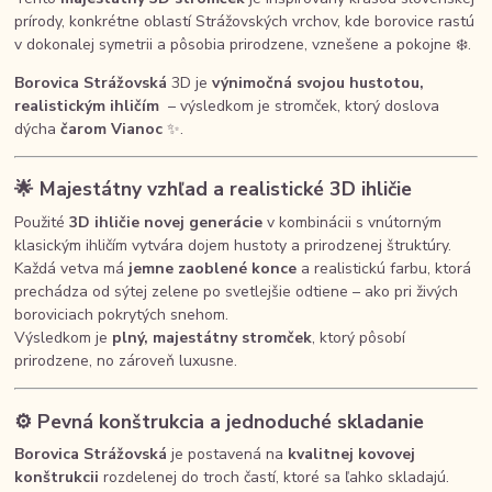
prírody, konkrétne oblastí Strážovských vrchov, kde borovice rastú
v dokonalej symetrii a pôsobia prirodzene, vznešene a pokojne ❄️.
Borovica Strážovská
3D je
výnimočná svojou hustotou,
realistickým ihličím
– výsledkom je stromček, ktorý doslova
dýcha
čarom Vianoc
✨.
🌟
Majestátny vzhľad a realistické 3D ihličie
Použité
3D ihličie novej generácie
v kombinácii s vnútorným
klasickým ihličím vytvára dojem hustoty a prirodzenej štruktúry.
Každá vetva má
jemne zaoblené konce
a realistickú farbu, ktorá
prechádza od sýtej zelene po svetlejšie odtiene – ako pri živých
boroviciach pokrytých snehom.
Výsledkom je
plný, majestátny stromček
, ktorý pôsobí
prirodzene, no zároveň luxusne.
⚙️
Pevná konštrukcia a jednoduché skladanie
Borovica Strážovská
je postavená na
kvalitnej kovovej
konštrukcii
rozdelenej do troch častí, ktoré sa ľahko skladajú.