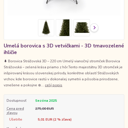
Umelá borovica s 3D vetvičkami - 3D tmavozelené
ihličie
🌲 Borovica Strážovská 3D – 220 cm Umelý vianočný stromček Borovica
Strážovská – zelená krása priamo z hôr.Tento majestátny 3D stromček je
inšpirovaný krásou slovenskej prírody, konkrétne oblastí Strážovských
vrchov, kde borovice rastú v dokonalej symetrii a pôsobia prirodzene,
vznešene a pokojne ❄️....
celý popis
Dostupnosť
Sezóna 2025
Cena pred
275,00 EUR
zľavou
Ušetríte
5,01 EUR (
2
% zľava)