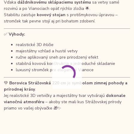
Vďaka
dáždnikovému sklápaciemu systému
sa vetvy samé
rozvinú a po Vianociach opäť rýchlo zložia 🌟.
Stabilitu zaisťuje
kovový stojan
s protišmykovou úpravou –
stromček tak pevne stojí aj pri bohatom zdobení.
✅
Výhody:
realistické 3D ihličie
majestátny vzhľad a husté vetvy
ručne aplikovaný sneh pre prirodzený efekt
stabilná kovová konštrukcia a jednoduché skladanie
luxusný stromček pre elegantné Vianoce
💚
Borovica Strážovská 22
0 cm
je
symbolom zimnej pohody a
prírodnej krásy
.
Jej realistické 3D vetvičky a majestátny tvar vytvárajú
dokonale
vianočnú atmosféru
– akoby ste mali kus Strážovskej prírody
priamo vo vašej obývačke 🎁✨