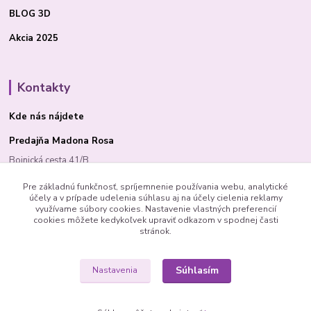
BLOG 3D
Akcia 2025
Kontakty
Kde nás nájdete
Predajňa Madona Rosa
Bojnická cesta 41/B
PRIEVIDZA 97101
Pre základnú funkčnosť, spríjemnenie používania webu, analytické
účely a v prípade udelenia súhlasu aj na účely cielenia reklamy
využívame súbory cookies. Nastavenie vlastných preferencií
cookies môžete kedykoľvek upraviť odkazom v spodnej časti
stránok.
Madona Rosa
Madona Rosa
Súhlasím
Nastavenia
Richard
+421 905 276 211