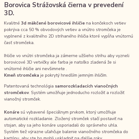
Borovica Strážovská čierna v prevedení
3D.
Kvalitné
3d mäkčené borovicové ihličie
na končekoch vetiev
pokrýva cca 50 % obvodových vetiev a vnútro stromčeka je
vyplnené z kvalitného 2D strihaného ihličia ktoré vypĺňa vnútornú
časť stromčeka.
Ihličie vo vnútri stromčeka ja zámerne užšieho strihu aby vyzneli
borovicové 3D vetvičky ale farba je natoľko zladená že si
vnútorné ihličie ani nevšimnete .
Kmeň stromčeka
je pokrytý hnedším jemným ihličím.
Patentovaná technológia
samorozkladacích vianočných
stromčekov
. Systém umožňuje jednoducho rozložiť a rozložiť
vianočný stromček.
Konáre
sú vybavené špeciálnym prvkom, ktorý umožňuje
automatické rozkladanie. Zložený stromček stačí postaviť na
stojan, aby sa jeho konáre usporiadali do správneho uhla.
Systém tiež výrazne uľahčuje balenie vianočného stromčeka do
kartónu, aby ste ho mohli uskladniť na ďalšie roky.