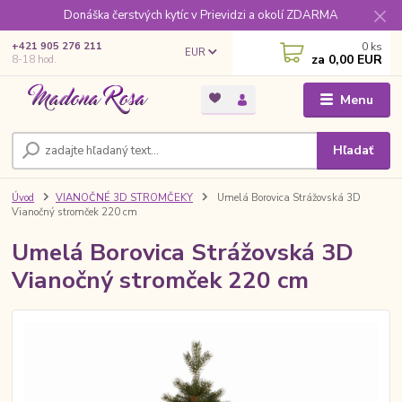
Donáška čerstvých kytíc v Prievidzi a okolí ZDARMA
0
ks
+421 905 276 211
EUR
za
0,00 EUR
8-18 hod.
Menu
Hľadať
Úvod
VIANOČNÉ 3D STROMČEKY
Umelá Borovica Strážovská 3D
Vianočný stromček 220 cm
Umelá Borovica Strážovská 3D
Vianočný stromček 220 cm