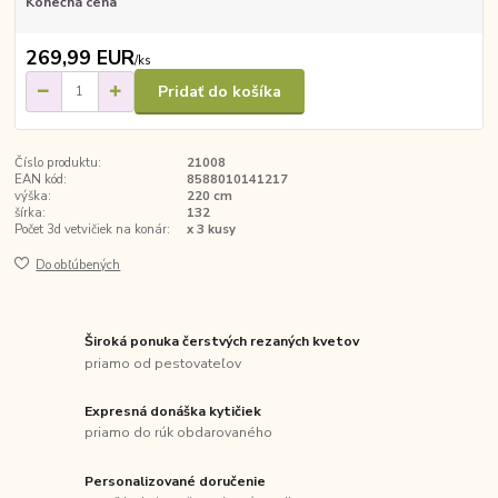
Konečná cena
269,99 EUR
/
ks
Pridať do košíka
Číslo produktu:
21008
EAN kód:
8588010141217
výška:
220 cm
šírka:
132
Počet 3d vetvičiek na konár:
x 3 kusy
Do obľúbených
Široká ponuka čerstvých rezaných kvetov
priamo od pestovateľov
Expresná donáška kytičiek
priamo do rúk obdarovaného
Personalizované doručenie