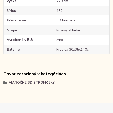
výška
220 cm
šírka
132
Prevedenie
3D borovica
Stojan
kovový skladací
Vyrobené v EU
Áno
Balenie
krabica 30x35x140cm
Tovar zaradený v kategóriách
VIANOČNÉ 3D STROMČEKY