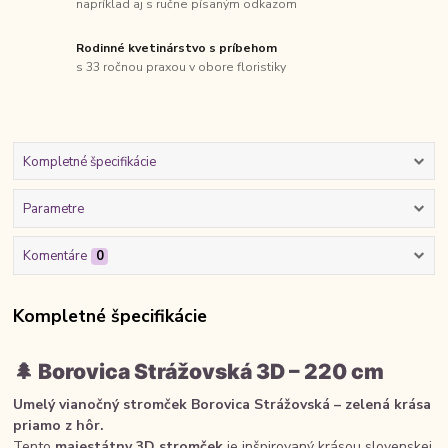
napríklad aj s ručne písaným odkazom
Rodinné kvetinárstvo s príbehom
s 33 ročnou praxou v obore floristiky
Kompletné špecifikácie
Parametre
Komentáre
0
Kompletné špecifikácie
🌲
Borovica Strážovská 3D – 220 cm
Umelý vianočný stromček Borovica Strážovská – zelená krása
priamo z hôr.
Tento
majestátny 3D stromček
je inšpirovaný krásou slovenskej