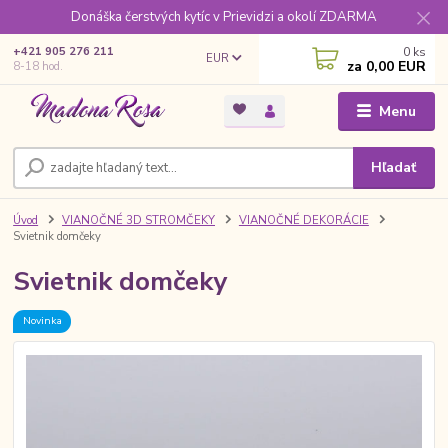
Donáška čerstvých kytíc v Prievidzi a okolí ZDARMA
0
ks
+421 905 276 211
EUR
za
0,00 EUR
8-18 hod.
Menu
Hľadať
Úvod
VIANOČNÉ 3D STROMČEKY
VIANOČNÉ DEKORÁCIE
Svietnik domčeky
Svietnik domčeky
Novinka