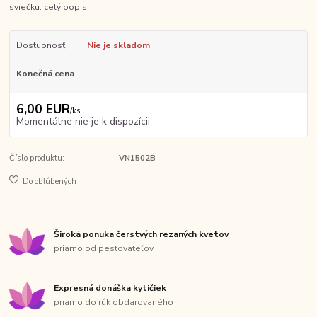
sviečku.
celý popis
Dostupnosť
Nie je skladom
Konečná cena
6,00 EUR
/
ks
Momentálne nie je k dispozícii
Číslo produktu:
VN1502B
Do obľúbených
Široká ponuka čerstvých rezaných kvetov
priamo od pestovateľov
Expresná donáška kytičiek
priamo do rúk obdarovaného