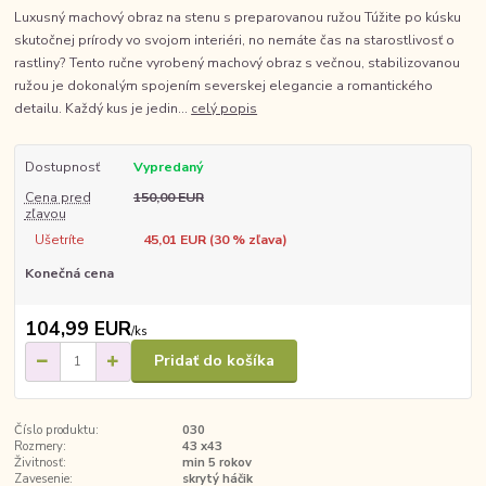
Luxusný machový obraz na stenu s preparovanou ružou Túžite po kúsku
skutočnej prírody vo svojom interiéri, no nemáte čas na starostlivosť o
rastliny? Tento ručne vyrobený machový obraz s večnou, stabilizovanou
ružou je dokonalým spojením severskej elegancie a romantického
detailu. Každý kus je jedin...
celý popis
Dostupnosť
Vypredaný
Cena pred
150,00 EUR
zľavou
Ušetríte
45,01 EUR (
30
% zľava)
Konečná cena
104,99 EUR
/
ks
Pridať do košíka
Číslo produktu:
030
Rozmery:
43 x43
Živitnosť:
min 5 rokov
Zavesenie:
skrytý háčik