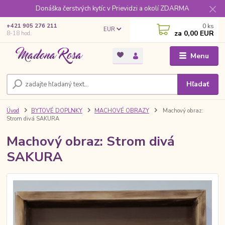
Donáška čerstvých kytíc v Prievidzi a okolí ZDARMA
0
ks
+421 905 276 211
EUR
za
0,00 EUR
8-18 hod.
Menu
Hľadať
Úvod
BYTOVÉ DOPLNKY
MACHOVÉ OBRAZY
Machový obraz:
Strom divá SAKURA
Machový obraz: Strom divá
SAKURA