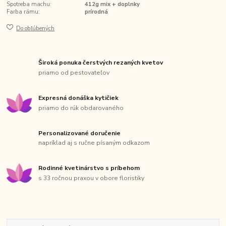
Spotreba machu:
412g mix + doplnky
Farba rámu:
prírodná
Do obľúbených
Široká ponuka čerstvých rezaných kvetov
priamo od pestovateľov
Expresná donáška kytičiek
priamo do rúk obdarovaného
Personalizované doručenie
napríklad aj s ručne písaným odkazom
Rodinné kvetinárstvo s príbehom
s 33 ročnou praxou v obore floristiky