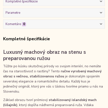
Kompletné špecifikácie
Parametre
Komentáre
0
Kompletné špecifikácie
Luxusný machový obraz na stenu s
preparovanou ružou
Túžite po kúsku skutočnej prírody vo svojom interiéri, no nemáte
čas na starostlivosť o rastliny? Tento
ručne vyrobený machový
obraz s večnou, stabilizovanou ružou
je dokonalým spojením
severskej elegancie a romantického detailu. Každý kus je
jedinečný originál, ktorý pre vás s láskou tvoríme priamo u nás na
Slovensku.
Základ obrazu tvorí prémiový
stabilizovaný islandský mach
(lišajník)
, ktorý dopĺňa nádherná preparovaná ruža. Vďaka