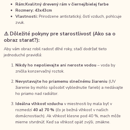
Rám:
Kvalitný drevený rám v čiernej/bielej farbe
Rozmery: 43x43cm
Vlastnosti:
Prirodzene antistatický, čistí vzduch, pohlcuje
zvuk.
⚠️ Dôležité pokyny pre starostlivosť (Ako sa o
obraz starať?):
Aby vám obraz robil radosť dlhé roky, stačí dodržať tieto
jednoduché pravidlá:
Nikdy ho nepolievajte ani neroste vodou
– voda by
zničila konzervačný roztok.
Nevystavujte ho priamemu slnečnému žiareniu
(UV
žiarenie by mohlo spôsobiť vyblednutie farieb) a nedávajte
ho priamo nad radiátor.
Ideálna vlhkosť vzduchu
v miestnosti by mala byť v
rozmedzí
40 až 70 %
(čo je bežná vlhkosť v našich
domácnostiach). Ak vlhkosť klesne pod 40 %, mach môže
mierne stvrdnúť. Keď sa vlhkosť opäť zvýši, zmäkne.