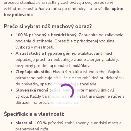
procesu stabilizácie si rastliny zachovávajú svoj prirodzený
vzhľad, mäkkosť a žiarivú farbu po dlhé roky – a to všetko
úplne
bez polievania
.
Prečo si vybrať náš machový obraz?
100 % prírodný a bezúdržbový:
Zabudnite na zalievanie,
hnojenie či strihanie. Obraz žije z prirodzenej vzdušnej
vlhkosti v miestnosti.
Antistatický a hypoalergénny:
Stabilizovaný mach
odpudzuje prach a neobsahuje žiadne alergény, takže je
bezpečný pre deti aj domácich miláčikov.
Zlepšuje akustiku:
Hustá štruktúra islandského lišajníka
prirodzene pohlcuje hluk, čo z neho robí ideálnu dekoráciu
do obývačky, spálne či hlučnejšej kancelárie.
Slovenská ručná práca:
Nekupujete masovú linkovú
výrobu. Každý trs machu a každý detail aranžujeme ručne s
dôrazom na precízne spracovanie.
Špecifikácia a vlastnosti:
Materiál:
100 % prírodný stabilizovaný islandský mach a
preparovaná ruža.