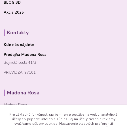
BLOG 3D
Akcia 2025
Kontakty
Kde nás nájdete
Predajňa Madona Rosa
Bojnická cesta 41/B
PRIEVIDZA 97101
Madona Rosa
Madona Rosa
Pre základnú funkčnosť, spríjemnenie používania webu, analytické
Richard
účely a v prípade udelenia súhlasu aj na účely cielenia reklamy
+421 905 276 211
využívame súbory cookies. Nastavenie vlastných preferencií