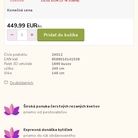
Ušetríte
15,01 EUR (
3
% zľava)
Konečná cena
449,99 EUR
/
ks
Pridať do košíka
Číslo produktu:
24012
EAN kód:
8588010141538
Počet 3D vetvičiek:
1690 kusov
výška:
240 cm
šírka:
148 cm
Do obľúbených
Široká ponuka čerstvých rezaných kvetov
priamo od pestovateľov
Expresná donáška kytičiek
priamo do rúk obdarovaného