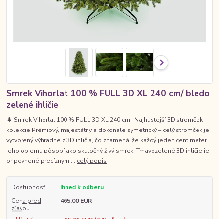
Smrek Vihorlat 100 % FULL 3D XL 240 cm/ bledo
zelené ihličie
🌲 Smrek Vihorlat 100 % FULL 3D XL 240 cm | Najhustejší 3D stromček
kolekcie Prémiový, majestátny a dokonale symetrický – celý stromček je
vytvorený výhradne z 3D ihličia, čo znamená, že každý jeden centimeter
jeho objemu pôsobí ako skutočný živý smrek. Tmavozelené 3D ihličie je
pripevnené precíznym ...
celý popis
Dostupnosť
Ihneď k odberu
Cena pred
465,00 EUR
zľavou