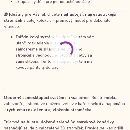
sklápací systém pre jednoduché použitie
🎁
Ideálny pre Vás,
ak chcete
najhustejší, najrealistickejší
stromček
z celej kolekcie – prémiový model pre dokonalé
Vianoce.
Dáždnikový systém
. Sklápací systém vám
uľahči rozkladanie aj skladanie a
samozrejme aj skladovanie umelého
stromčeka. Jednoducho otočíte a vetvy sa
sami sklopia. Tento preklápací systém ma
kovové pánty aj dorazy .
.
Moderný samosklápací systém
na vianočnom 3d stromčeku
zabezpečuje striedavé uloženie vetiev v každej sekcii a napomáha
k
rýchlemu rozloženiu aj zloženiu stromčeka.
Príjemné
na husto uložené zelené 3d smrekové konáriky
naznačujú že ide o celozelený 3D stromček. Pravidelne, keď prišli