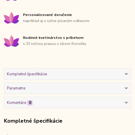
Personalizované doručenie
napríklad aj s ručne písaným odkazom
Rodinné kvetinárstvo s príbehom
s 33 ročnou praxou v obore floristiky
Kompletné špecifikácie
Parametre
Komentáre
0
Kompletné špecifikácie