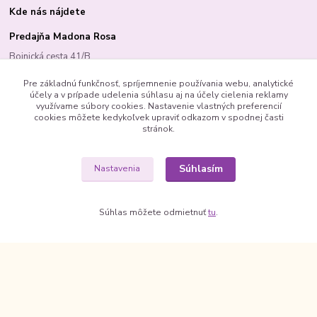
Kde nás nájdete
Predajňa Madona Rosa
Bojnická cesta 41/B
PRIEVIDZA 97101
Pre základnú funkčnosť, spríjemnenie používania webu, analytické
účely a v prípade udelenia súhlasu aj na účely cielenia reklamy
využívame súbory cookies. Nastavenie vlastných preferencií
cookies môžete kedykoľvek upraviť odkazom v spodnej časti
stránok.
Madona Rosa
Madona Rosa
Súhlasím
Nastavenia
Richard
+421 905 276 211
Súhlas môžete odmietnuť
tu
.
© 1992 Madona Rosa Company