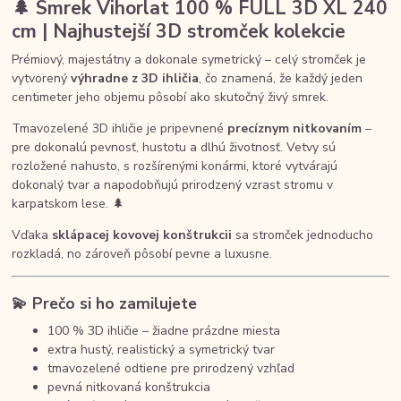
🌲
Smrek Vihorlat 100 % FULL 3D XL 240
cm | Najhustejší 3D stromček kolekcie
Prémiový, majestátny a dokonale symetrický – celý stromček je
vytvorený
výhradne z 3D ihličia
, čo znamená, že každý jeden
centimeter jeho objemu pôsobí ako skutočný živý smrek.
Tmavozelené 3D ihličie je pripevnené
precíznym nitkovaním
–
pre dokonalú pevnosť, hustotu a dlhú životnosť. Vetvy sú
rozložené nahusto, s rozšírenými konármi, ktoré vytvárajú
dokonalý tvar a napodobňujú prirodzený vzrast stromu v
karpatskom lese. 🌲
Vďaka
sklápacej kovovej konštrukcii
sa stromček jednoducho
rozkladá, no zároveň pôsobí pevne a luxusne.
💫
Prečo si ho zamilujete
100 % 3D ihličie – žiadne prázdne miesta
extra hustý, realistický a symetrický tvar
tmavozelené odtiene pre prirodzený vzhľad
pevná nitkovaná konštrukcia