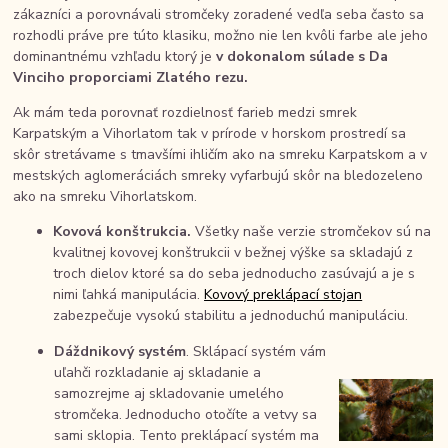
zákazníci a porovnávali stromčeky zoradené vedľa seba často sa
rozhodli práve pre túto klasiku, možno nie len kvôli farbe ale jeho
dominantnému vzhľadu ktorý je
v dokonalom súlade s Da
Vinciho proporciami Zlatého rezu.
Ak mám teda porovnať rozdielnosť farieb medzi smrek
Karpatským a Vihorlatom tak v prírode v horskom prostredí sa
skôr stretávame s tmavšími ihličím ako na smreku Karpatskom a v
mestských aglomeráciách smreky vyfarbujú skôr na bledozeleno
ako na smreku Vihorlatskom.
Kovová konštrukcia.
Všetky naše verzie stromčekov sú na
kvalitnej kovovej konštrukcii v bežnej výške sa skladajú z
troch dielov ktoré sa do seba jednoducho zasúvajú a je s
nimi ľahká manipulácia.
Kovový preklápací stojan
zabezpečuje vysokú stabilitu a jednoduchú manipuláciu.
Dáždnikový systém
. Sklápací systém vám
uľahči rozkladanie aj skladanie a
samozrejme aj skladovanie umelého
stromčeka. Jednoducho otočíte a vetvy sa
sami sklopia. Tento preklápací systém ma