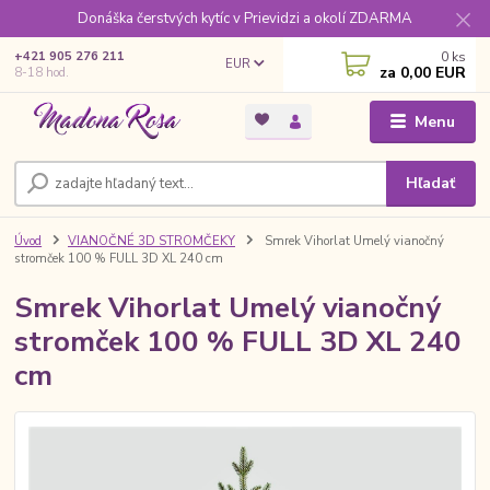
Donáška čerstvých kytíc v Prievidzi a okolí ZDARMA
0
ks
+421 905 276 211
EUR
za
0,00 EUR
8-18 hod.
Menu
Hľadať
Úvod
VIANOČNÉ 3D STROMČEKY
Smrek Vihorlat Umelý vianočný
stromček 100 % FULL 3D XL 240 cm
Smrek Vihorlat Umelý vianočný
stromček 100 % FULL 3D XL 240
cm