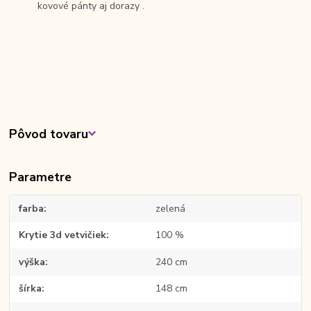
kovové pánty aj dorazy .
Pôvod tovaru
Parametre
farba
zelená
Krytie 3d vetvičiek
100 %
výška
240 cm
šírka
148 cm