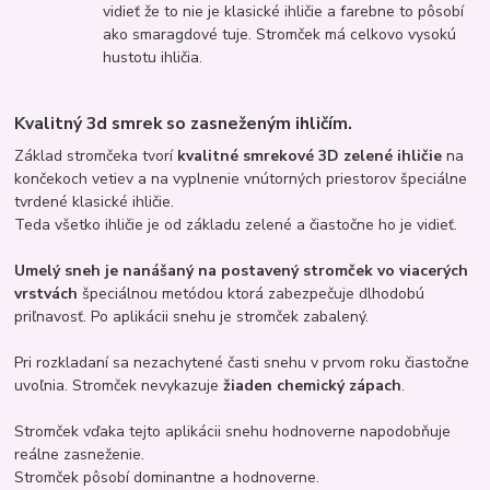
vidieť že to nie je klasické ihličie a farebne to pôsobí
ako smaragdové tuje. Stromček má celkovo vysokú
hustotu ihličia.
Kvalitný 3d smrek so zasneženým ihličím.
Základ stromčeka tvorí
kvalitné smrekové 3D zelené ihličie
na
končekoch vetiev a na vyplnenie vnútorných priestorov špeciálne
tvrdené klasické ihličie.
Teda všetko ihličie je od základu zelené a čiastočne ho je vidieť.
Umelý sneh je nanášaný na postavený stromček vo viacerých
vrstvách
špeciálnou metódou ktorá zabezpečuje dlhodobú
priľnavosť. Po aplikácii snehu je stromček zabalený.
Pri rozkladaní sa nezachytené časti snehu v prvom roku čiastočne
uvoľnia. Stromček nevykazuje
žiaden chemický zápach
.
Stromček vďaka tejto aplikácii snehu hodnoverne napodobňuje
reálne zasneženie.
Stromček pôsobí dominantne a hodnoverne.