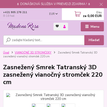
🌷 DONÁŠKOVÁ SLUŽBA V PRIEVIDZI ZDARMA ! 🌷
0
ks
+421 905 276 211
EUR
za
0,00 EUR
8-18 hod.
Menu
Hľadať
Úvod
VIANOČNÉ 3D STROMČEKY
Zasnežený Smrek Tatranský 3D
zasnežený vianočný stromček 220 cm
Zasnežený Smrek Tatranský 3D
zasnežený vianočný stromček 220
cm