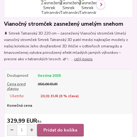
Vianočný stromček zasnežený umelým snehom
🌲 Smrek Tatranský 3D 220 cm – zasnežený Vianočný stromček Umelý
vianočný stromček Smrek Tatranský 3D patrí medzi najkrajšie modely z
našej kolekcie.Jeho dvojfarebné 3D ihličie v odtieňoch smaragdu a
tmavozelenej vytvára prirodzený efekt mladých jarných výhonkov –
presne ako v tatranských lesoch. 🌿✨ ...
celý popis
Dostupnosť
Sezóna 2025
Cena pred
350,00 EUR
zľavou
Ušetríte
20,01 EUR (
6
% zľava)
Konečná cena
329,99 EUR
/
ks
Pridať do košíka