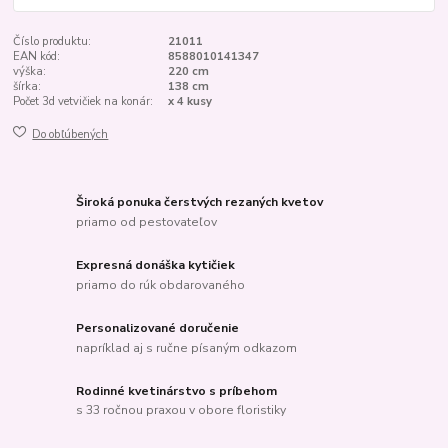
Číslo produktu:
21011
EAN kód:
8588010141347
výška:
220 cm
šírka:
138 cm
Počet 3d vetvičiek na konár:
x 4 kusy
Do obľúbených
Široká ponuka čerstvých rezaných kvetov
priamo od pestovateľov
Expresná donáška kytičiek
priamo do rúk obdarovaného
Personalizované doručenie
napríklad aj s ručne písaným odkazom
Rodinné kvetinárstvo s príbehom
s 33 ročnou praxou v obore floristiky