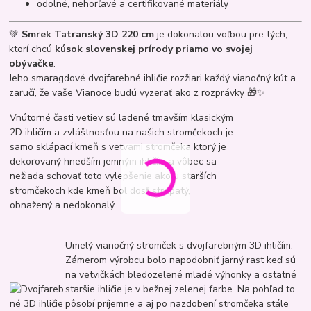
odolné, nehorľavé a certifikované materiály
💚
Smrek Tatranský 3D 220 cm
je dokonalou voľbou pre tých,
ktorí chcú
kúsok slovenskej prírody priamo vo svojej
obývačke
.
Jeho smaragdové dvojfarebné ihličie rozžiari každý vianočný kút a
zaručí, že vaše Vianoce budú vyzerať ako z rozprávky 🎁✨
Vnútorné časti vetiev sú ladené tmavším klasickým
2D ihličím a zvláštnosťou na našich stromčekoch je
samo sklápací kmeň s vetvami stromčeka ktorý je
dekorovaný hnedším jemným ihličím a vôbec sa
nežiada schovať toto vylepšenie ako u starších
stromčekoch kde kmeň bol dosť strapatý,
obnažený a nedokonalý.
Umelý vianočný stromček s dvojfarebným 3D ihličím.
Zámerom výrobcu bolo napodobniť jarný rast keď sú
na vetvičkách bledozelené mladé výhonky a ostatné
staršie ihličie je v bežnej zelenej farbe. Na pohľad to
pôsobí príjemne a aj po nazdobení stromčeka stále