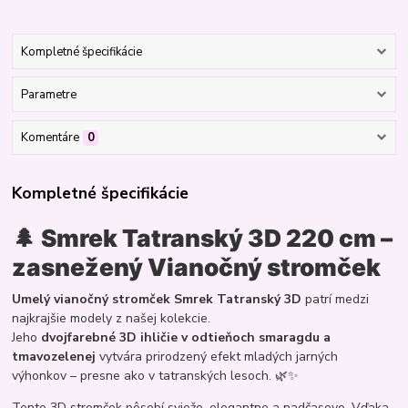
Kompletné špecifikácie
Parametre
Komentáre
0
Kompletné špecifikácie
🌲
Smrek Tatranský 3D 220 cm –
zasnežený Vianočný stromček
Umelý vianočný stromček Smrek Tatranský 3D
patrí medzi
najkrajšie modely z našej kolekcie.
Jeho
dvojfarebné 3D ihličie v odtieňoch smaragdu a
tmavozelenej
vytvára prirodzený efekt mladých jarných
výhonkov – presne ako v tatranských lesoch. 🌿✨
Tento 3D stromček pôsobí sviežo, elegantne a nadčasovo. Vďaka