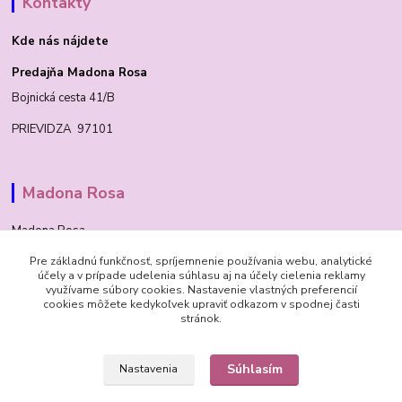
Kontakty
Kde nás nájdete
Predajňa Madona Rosa
Bojnická cesta 41/B
PRIEVIDZA 97101
Madona Rosa
Madona Rosa
Pre základnú funkčnosť, spríjemnenie používania webu, analytické
Richard
účely a v prípade udelenia súhlasu aj na účely cielenia reklamy
+421 905 276 211
využívame súbory cookies. Nastavenie vlastných preferencií
cookies môžete kedykoľvek upraviť odkazom v spodnej časti
stránok.
Súhlasím
Nastavenia