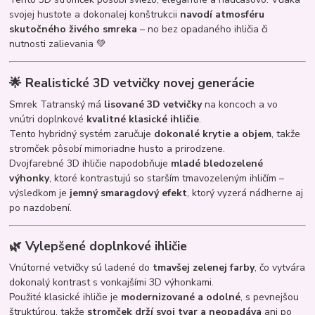
svojej hustote a dokonalej konštrukcii
navodí atmosféru
skutočného živého smreka
– no bez opadaného ihličia či
nutnosti zalievania 💚
🌟
Realistické 3D vetvičky novej generácie
Smrek Tatranský má
lisované 3D vetvičky
na koncoch a vo
vnútri doplnkové
kvalitné klasické ihličie
.
Tento hybridný systém zaručuje
dokonalé krytie a objem
, takže
stromček pôsobí mimoriadne husto a prirodzene.
Dvojfarebné 3D ihličie napodobňuje
mladé bledozelené
výhonky
, ktoré kontrastujú so starším tmavozeleným ihličím –
výsledkom je
jemný smaragdový efekt
, ktorý vyzerá nádherne aj
po nazdobení.
🌿
Vylepšené doplnkové ihličie
Vnútorné vetvičky sú ladené do
tmavšej zelenej farby
, čo vytvára
dokonalý kontrast s vonkajšími 3D výhonkami.
Použité klasické ihličie je
modernizované a odolné
, s pevnejšou
štruktúrou, takže
stromček drží svoj tvar a neopadáva
ani po