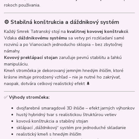
rokoch používania.
⚙️
Stabilná konštrukcia a dáždnikový systém
Každý Smrek Tatranský stojí na
kvalitnej kovovej konštrukcii
.
Vďaka
dáždnikovému systému
sa vetvy pri rozkladaní samé
rozvinú a po Vianociach jednoducho sklopia – bez zbytočnej
námahy.
Kovový preklápací stojan
zaručuje pevnú stabilitu a ľahkú
manipuláciu.
Kmeň stromčeka je dekorovaný jemným hnedým ihličím, ktoré
krásne imituje prirodzený vzhľad – nie je nutné ho zakrývať,
naopak, dotvára celkový realistický efekt 🌲
✅
Výhody stromčeka:
dvojfarebné smaragdové 3D ihličie – efekt jarných výhonkov
hustý hybridný tvar s realistickou štruktúrou vetiev
kovová konštrukcia a stabilný stojan
sklápací „dáždnikový“ systém pre jednoduché skladanie
realistický kmeň s hnedým ihličím