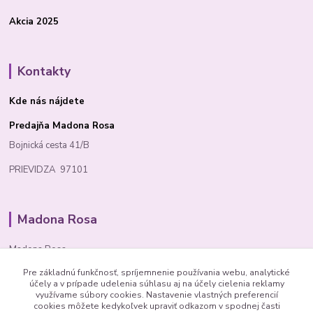
Akcia 2025
Kontakty
Kde nás nájdete
Predajňa Madona Rosa
Bojnická cesta 41/B
PRIEVIDZA 97101
Madona Rosa
Madona Rosa
Pre základnú funkčnosť, spríjemnenie používania webu, analytické
Richard
účely a v prípade udelenia súhlasu aj na účely cielenia reklamy
+421 905 276 211
využívame súbory cookies. Nastavenie vlastných preferencií
cookies môžete kedykoľvek upraviť odkazom v spodnej časti