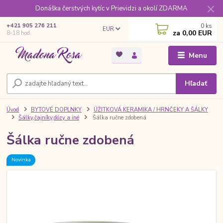
Donáška čerstvých kytíc v Prievidzi a okolí ZDARMA
0
ks
+421 905 276 211
EUR
za
0,00 EUR
8-18 hod.
Menu
Hľadať
Úvod
BYTOVÉ DOPLNKY
ÚŽITKOVÁ KERAMIKA / HRNČEKY A ŠÁLKY
Šálky,čajníky,dózy a iné
Šálka ručne zdobená
Šálka ručne zdobená
Novinka