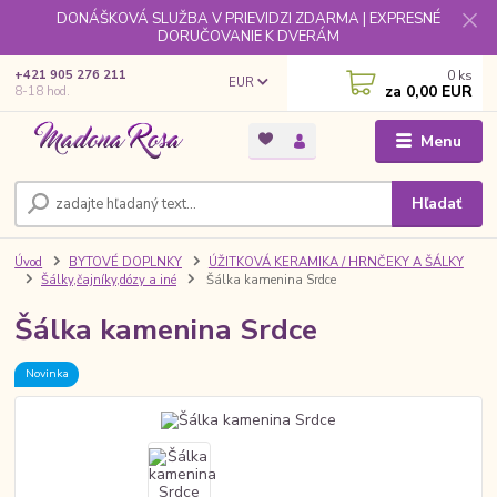
DONÁŠKOVÁ SLUŽBA V PRIEVIDZI ZDARMA | EXPRESNÉ
DORUČOVANIE K DVERÁM
0
ks
+421 905 276 211
EUR
za
0,00 EUR
8-18 hod.
Menu
Hľadať
Úvod
BYTOVÉ DOPLNKY
ÚŽITKOVÁ KERAMIKA / HRNČEKY A ŠÁLKY
Šálky,čajníky,dózy a iné
Šálka kamenina Srdce
Šálka kamenina Srdce
Novinka