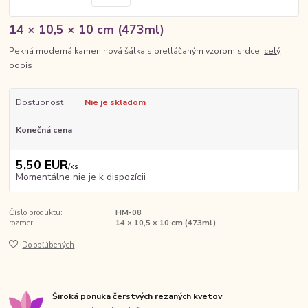
14 × 10,5 × 10 cm (473ml)
Pekná moderná kameninová šálka s pretláčaným vzorom srdce.
celý
popis
Dostupnosť
Nie je skladom
Konečná cena
5,50 EUR
/
ks
Momentálne nie je k dispozícii
Číslo produktu:
HM-08
rozmer:
14 × 10,5 × 10 cm (473ml)
Do obľúbených
Široká ponuka čerstvých rezaných kvetov