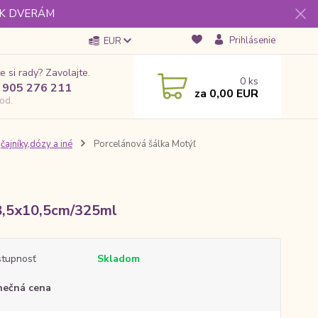
 K DVERÁM
Prihlásenie
EUR
e si rady? Zavolajte.
0
ks
 905 276 211
za
0,00 EUR
od.
,čajníky,dózy a iné
Porcelánová šálka Motýľ
,5x10,5cm/325ml
tupnosť
Skladom
nečná cena