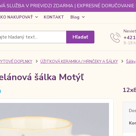
Á SLUŽBA V PRIEVIDZI ZDARMA | EXPRESNÉ DORUČOVANIE
KO NAKUPOVAŤ
KONTAKT
Blog
Neviet
Hľadať
+421
8-18 h
BYTOVÉ DOPLNKY
ÚŽITKOVÁ KERAMIKA / HRNČEKY A ŠÁLKY
Šálky
elánová šálka Motýľ
12x8
Dos
Ko