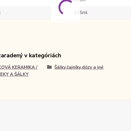
325ml
zaradený v kategóriách
KOVÁ KERAMIKA /
Šálky,čajníky,dózy a iné
EKY A ŠÁLKY