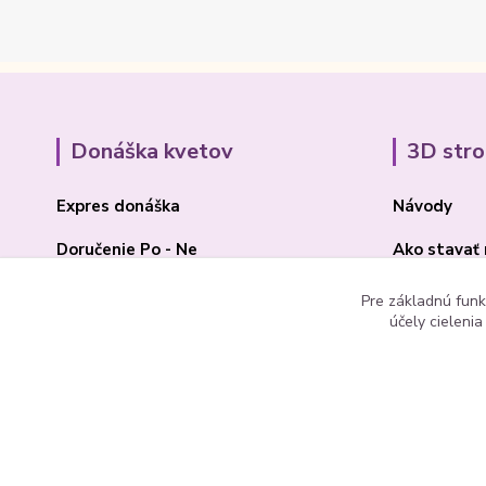
Donáška kvetov
3D str
Expres donáška
Návody
Doručenie Po - Ne
Ako stavať
O Madone Rose
BLOG 3D
Pre základnú funk
účely cieleni
Kontakt
Akcia 2025