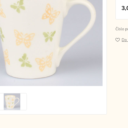
3,
Číslo p
Do 