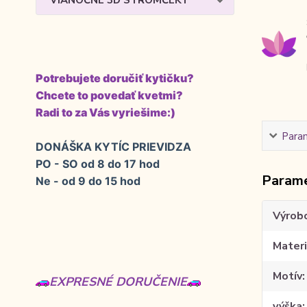
VIANOČNÉ 3D STROMČEKY
Potrebujete doručiť kytičku?
Chcete to povedať kvetmi?
Radi to za Vás vyriešime:)
Para
DONÁŠKA KYTÍC PRIEVIDZA
PO - SO od 8 do 17 hod
Param
Ne - od 9 do 15 hod
Výrob
Materi
Motív
EXPRESNÉ DORUČENIE
výška