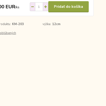
00 EUR
Pridať do košíka
/
ks
roduktu:
KM-203
výška:
12cm
obľúbených