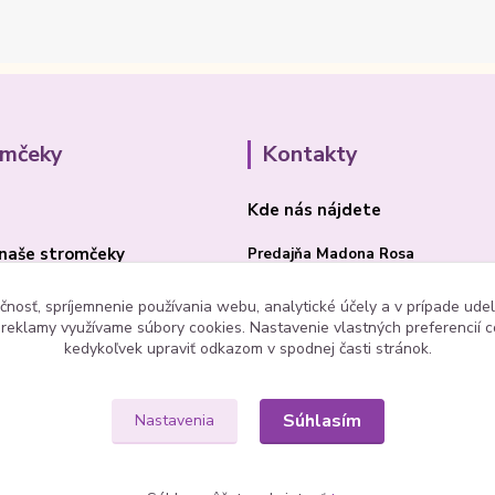
omčeky
Kontakty
Kde nás nájdete
naše stromčeky
Predajňa Madona Rosa
Bojnická cesta 41/B
čnosť, spríjemnenie používania webu, analytické účely a v prípade udel
a reklamy využívame súbory cookies. Nastavenie vlastných preferencií 
PRIEVIDZA 97101
kedykoľvek upraviť odkazom v spodnej časti stránok.
Súhlasím
Nastavenia