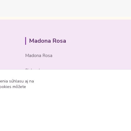
Madona Rosa
Madona Rosa
Richard
+421 905 276 211
enia súhlasu aj na
cookies môžete