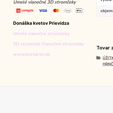
Umelé vianočné 3D stromčeky
objem
Donáška kvetov Prievidza
Umelé vianočné stromčeky.
3D stromček-Vianočné stromčeky
Tovar 
www.kvetaren.sk
ÚŽIT
HRNČ