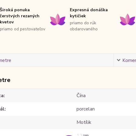
Široká ponuka
Expresná donáška
čerstvých rezaných
kytičiek
kvetov
priamo do rúk
priamo od pestovateľov
obdarovaného
metre
Komen
etre
ca
Čína
ál
porcelan
Motílik
12cm