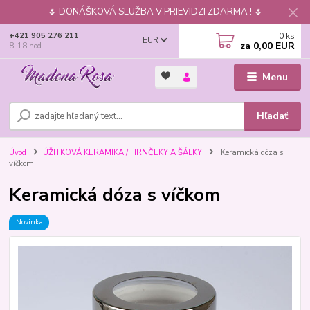
🌷 DONÁŠKOVÁ SLUŽBA V PRIEVIDZI ZDARMA ! 🌷
0
ks
+421 905 276 211
EUR
za
0,00 EUR
8-18 hod.
Menu
Hľadať
Úvod
ÚŽITKOVÁ KERAMIKA / HRNČEKY A ŠÁLKY
Keramická dóza s
víčkom
Keramická dóza s víčkom
Novinka