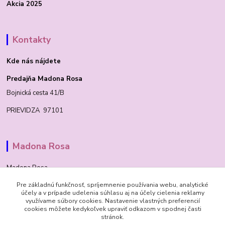
Akcia 2025
Kontakty
Kde nás nájdete
Predajňa Madona Rosa
Bojnická cesta 41/B
PRIEVIDZA 97101
Madona Rosa
Madona Rosa
Pre základnú funkčnosť, spríjemnenie používania webu, analytické
Richard
účely a v prípade udelenia súhlasu aj na účely cielenia reklamy
+421 905 276 211
využívame súbory cookies. Nastavenie vlastných preferencií
cookies môžete kedykoľvek upraviť odkazom v spodnej časti
stránok.