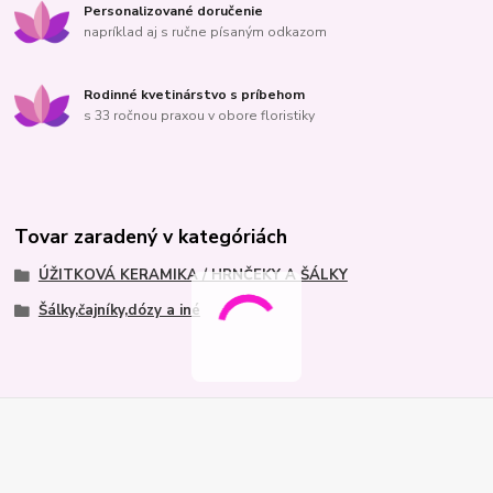
Personalizované doručenie
napríklad aj s ručne písaným odkazom
Rodinné kvetinárstvo s príbehom
s 33 ročnou praxou v obore floristiky
Tovar zaradený v kategóriách
ÚŽITKOVÁ KERAMIKA / HRNČEKY A ŠÁLKY
Šálky,čajníky,dózy a iné