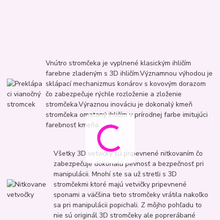
Vnútro stromčeka je vyplnené klasickým ihličím
farebne zladeným s 3D ihličím.Významnou výhodou je
sklápací mechanizmus konárov s kovovým dorazom
čo zabezpečuje rýchle rozloženie a zloženie
stromčeka.Výraznou inováciu je dokonalý kmeň
stromčeka omataný ihličím v prírodnej farbe imitujúci
farebnosť kmeňa.
Všetky 3D vetvičky sú pripevnené nitkovaním čo
zabezpečuje dokonalú pevnosť a bezpečnosť pri
manipulácii. Mnohí ste sa už stretli s 3D
stromčekmi ktoré majú vetvičky pripevnené
sponami a väčšina tieto stromčeky vrátila nakoľko
sa pri manipulácii popichali. Z môjho pohľadu to
nie sú originál 3D stromčeky ale poprerábané