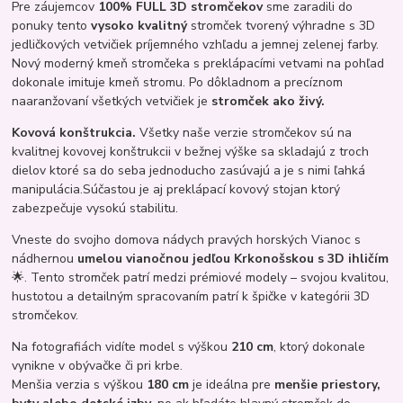
Pre záujemcov
100% FULL 3D stromčekov
sme zaradili do
ponuky tento
vysoko kvalitný
stromček tvorený výhradne s 3D
jedličkových vetvičiek príjemného vzhľadu a jemnej zelenej farby.
Nový moderný kmeň stromčeka s preklápacími vetvami na pohľad
dokonale imituje kmeň stromu. Po dôkladnom a precíznom
naaranžovaní všetkých vetvičiek je
stromček ako živý.
Kovová konštrukcia.
Všetky naše verzie stromčekov sú na
kvalitnej kovovej konštrukcii v bežnej výške sa skladajú z troch
dielov ktoré sa do seba jednoducho zasúvajú a je s nimi ľahká
manipulácia.Súčastou je aj preklápací kovový stojan ktorý
zabezpečuje vysokú stabilitu.
Vneste do svojho domova nádych pravých horských Vianoc s
nádhernou
umelou vianočnou jedľou Krkonošskou s 3D ihličím
🌟. Tento stromček patrí medzi prémiové modely – svojou kvalitou,
hustotou a detailným spracovaním patrí k špičke v kategórii 3D
stromčekov.
Na fotografiách vidíte model s výškou
210 cm
, ktorý dokonale
vynikne v obývačke či pri krbe.
Menšia verzia s výškou
180 cm
je ideálna pre
menšie priestory,