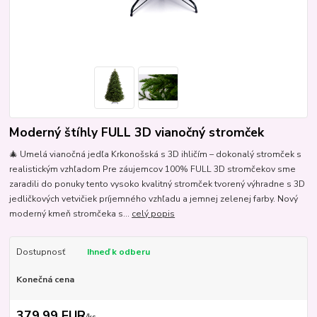
Moderný štíhly FULL 3D vianočný stromček
🎄 Umelá vianočná jedľa Krkonošská s 3D ihličím – dokonalý stromček s
realistickým vzhľadom Pre záujemcov 100% FULL 3D stromčekov sme
zaradili do ponuky tento vysoko kvalitný stromček tvorený výhradne s 3D
jedličkových vetvičiek príjemného vzhľadu a jemnej zelenej farby. Nový
moderný kmeň stromčeka s...
celý popis
Dostupnosť
Ihneď k odberu
Konečná cena
379,99 EUR