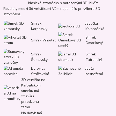
klasické stromčeky s narazenými 3D ihličím
Rozdiely medzi 3d vetvičkami Vám napomôžu pri výbere 3D
stromčeka.
Smrek
Jedlička
Karpatský
Krkonošská
Smrek
Smrek Vihorlat
Omorikový
Smrek
Smrek
Šumavský
Tatranský
Borovica
Jedľa
Strážovská
zasnežená
3D vetvička na
Karpatskom
smreku má
tmavšiu
prirodzenú
farbu.
Na dotyk má