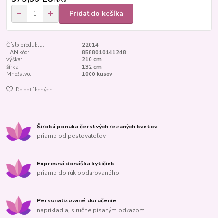
/
ks
Pridať do košíka
Číslo produktu:
22014
EAN kód:
8588010141248
výška:
210 cm
šírka:
132 cm
Množstvo:
1000 kusov
Do obľúbených
Široká ponuka čerstvých rezaných kvetov
priamo od pestovateľov
Expresná donáška kytičiek
priamo do rúk obdarovaného
Personalizované doručenie
napríklad aj s ručne písaným odkazom