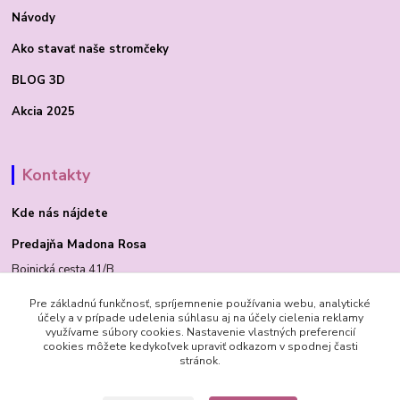
Návody
Ako stavať
naše stromčeky
BLOG 3D
Akcia 2025
Kontakty
Kde nás nájdete
Predajňa Madona Rosa
Bojnická cesta 41/B
PRIEVIDZA 97101
Pre základnú funkčnosť, spríjemnenie používania webu, analytické
účely a v prípade udelenia súhlasu aj na účely cielenia reklamy
využívame súbory cookies. Nastavenie vlastných preferencií
cookies môžete kedykoľvek upraviť odkazom v spodnej časti
stránok.
Madona Rosa