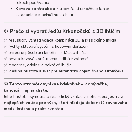
rokoch používania.
Kovová konštrukcia
z troch častí umožňuje ľahké
skladanie a maximálnu stabilitu.
✨
Prečo si vybrať Jedľu Krkonošskú s 3D ihličím
✅ realistický vzhľad vďaka kombinácii 3D a klasického ihličia
✅ rýchly sklápací systém s kovovým dorazom
✅ prírodne pôsobiaci kmeň s imitáciou ihličia
✅ pevná kovová konštrukcia – dlhá životnosť
✅ moderné, odolné a nekrčivé ihličie
✅ ideálna hustota a tvar pre autentický dojem živého stromčeka
🎁
Tento stromček vynikne kdekoľvek – v obývačke,
kancelárii aj na chate.
Jeho hustota, symetria a realistický vzhľad z neho robia
jednu z
najlepších volieb pre tých, ktorí hľadajú dokonalú rovnováhu
medzi krásou a praktickosťou.