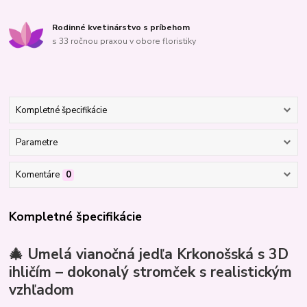
Rodinné kvetinárstvo s príbehom
s 33 ročnou praxou v obore floristiky
Kompletné špecifikácie
Parametre
Komentáre
0
Kompletné špecifikácie
🎄
Umelá vianočná jedľa Krkonošská s 3D
ihličím – dokonalý stromček s realistickým
vzhľadom