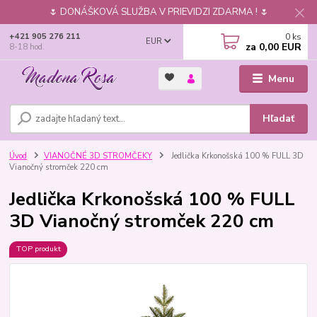
🌷 DONÁŠKOVÁ SLUŽBA V PRIEVIDZI ZDARMA ! 🌷
0
ks
+421 905 276 211
EUR
za
0,00 EUR
8-18 hod.
Menu
Hľadať
Úvod
VIANOČNÉ 3D STROMČEKY
Jedlička Krkonošská 100 % FULL 3D
Vianočný stromček 220 cm
Jedlička Krkonošská 100 % FULL
3D Vianočný stromček 220 cm
TOP produkt