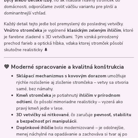
byty alebo detské izby
, no ak hľadáte hlavný stromček do
domácnosti, odporúčame zvoliť väčšiu variantu pre plnší a
dominantnejší vzhľad.
Každý detail tejto jedle bol premyslený do poslednej vetvičky.
Vnútro stromčeka
je vyplnené
klasickým zeleným ihličím
, ktoré
je farebne zladené s 3D vetvičkami. Tým vzniká prirodzený
prechod farieb a optická hĺbka, vďaka ktorej stromček pôsobí
skutočne realisticky 🌲
💚
Moderné spracovanie a kvalitná konštrukcia
Sklápací mechanizmus s kovovým dorazom
umožňuje
rýchle rozloženie aj zloženie stromčeka – vetvy sa otvoria
samé, bez námahy.
Kmeň stromčeka
je potiahnutý
ihličím v prírodnom
odtieni
, čo pôsobí mimoriadne realisticky – vyzerá ako
pravý kmeň jedle v lese.
3D vetvičky sú nitkované
, čo zaručuje
pevnosť, stabilitu
a bezpečnosť pri manipulácii
.
Doplnkové ihličie
bolo modernizované – je odolnejšie,
menej náchylné na opadávanie a zachováva si tvar aj po