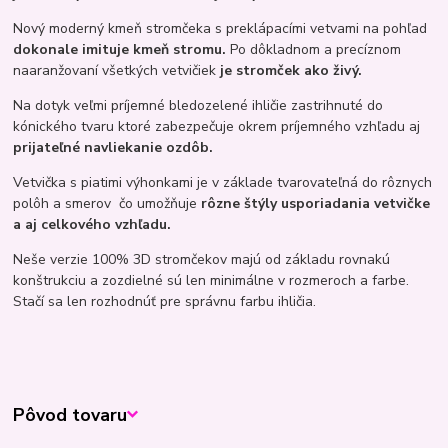
Nový moderný kmeň stromčeka s preklápacími vetvami na pohľad
dokonale imituje kmeň stromu.
Po dôkladnom a precíznom
naaranžovaní všetkých vetvičiek
je stromček ako živý.
Na dotyk veľmi príjemné bledozelené ihličie zastrihnuté do
kónického tvaru ktoré zabezpečuje okrem príjemného vzhľadu aj
prijateľné navliekanie ozdôb.
Vetvička s piatimi výhonkami je v základe tvarovateľná do rôznych
polôh a smerov čo umožňuje
rôzne štýly usporiadania vetvičke
a aj celkového vzhľadu.
Neše verzie 100% 3D stromčekov majú od základu rovnakú
konštrukciu a zozdielné sú len minimálne v rozmeroch a farbe.
Stačí sa len rozhodnúť pre správnu farbu ihličia.
Pôvod tovaru