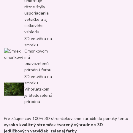
umožňuje
rôzne štýly
usporiadania
vetvičke a aj
celkového
vzhľadu.
3D vetvička na
smreku
Omorikovom
má
tmavozelenú
prírodnú farbu.
3D vetvička na
smreku
Vihorlatskom
je bledozelená
prírodná.
Pre záujemcov 100% 3D stromčekov sme zaradili do ponuky tento
vysoko kvalitný stromček tvorený výhradne s 3D
jedličkových vetvičiek zelenej farby.