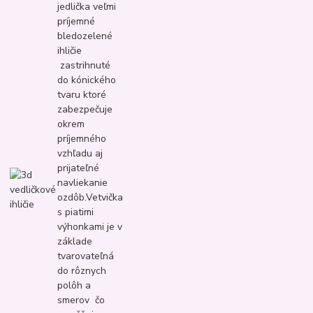
jedlička veľmi
príjemné
bledozelené
ihličie
zastrihnuté
do kónického
tvaru ktoré
zabezpečuje
okrem
príjemného
vzhľadu aj
prijateľné
navliekanie
ozdôb.Vetvička
s piatimi
výhonkami je v
základe
tvarovateľná
do rôznych
polôh a
smerov čo