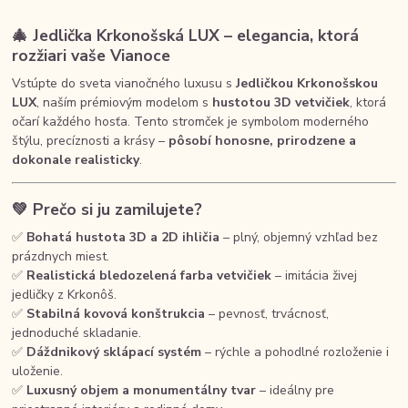
🎄
Jedlička Krkonošská LUX – elegancia, ktorá
rozžiari vaše Vianoce
Vstúpte do sveta vianočného luxusu s
Jedličkou Krkonošskou
LUX
, naším prémiovým modelom s
hustotou 3D vetvičiek
, ktorá
očarí každého hosťa. Tento stromček je symbolom moderného
štýlu, precíznosti a krásy –
pôsobí honosne, prirodzene a
dokonale realisticky
.
💚
Prečo si ju zamilujete?
✅
Bohatá hustota 3D a 2D ihličia
– plný, objemný vzhľad bez
prázdnych miest.
✅
Realistická bledozelená farba vetvičiek
– imitácia živej
jedličky z Krkonôš.
✅
Stabilná kovová konštrukcia
– pevnosť, trvácnosť,
jednoduché skladanie.
✅
Dáždnikový sklápací systém
– rýchle a pohodlné rozloženie i
uloženie.
✅
Luxusný objem a monumentálny tvar
– ideálny pre