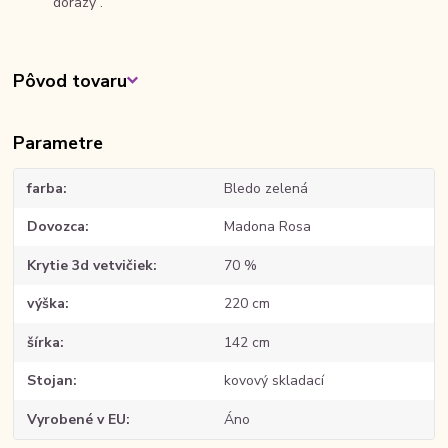
dorazy .
Pôvod tovaru
Parametre
farba
Bledo zelená
Dovozca
Madona Rosa
Krytie 3d vetvičiek
70 %
výška
220 cm
šírka
142 cm
Stojan
kovový skladací
Vyrobené v EU
Áno