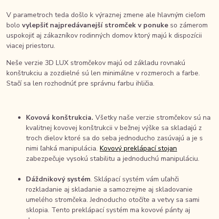
V parametroch teda došlo k výraznej zmene ale hlavným cieľom
bolo
vylepšiť najpredávanejší stromček v ponuke
so zámerom
uspokojiť aj zákazníkov rodinných domov ktorý majú k dispozícii
viacej priestoru.
Neše verzie 3D LUX stromčekov majú od základu rovnakú
konštrukciu a zozdielné sú len minimálne v rozmeroch a farbe.
Stačí sa len rozhodnúť pre správnu farbu ihličia.
Kovová konštrukcia.
Všetky naše verzie stromčekov sú na
kvalitnej kovovej konštrukcii v bežnej výške sa skladajú z
troch dielov ktoré sa do seba jednoducho zasúvajú a je s
nimi ľahká manipulácia.
Kovový preklápací stojan
zabezpečuje vysokú stabilitu a jednoduchú manipuláciu.
Dáždnikový systém
. Sklápací systém vám uľahči
rozkladanie aj skladanie a samozrejme aj skladovanie
umelého stromčeka. Jednoducho otočíte a vetvy sa sami
sklopia. Tento preklápací systém ma kovové pánty aj