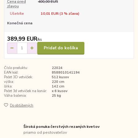
Cena pred
400,00 EUR
zľavou
Ušetríte
10,01 EUR (
3
% zľava)
Konečná cena
389,99 EUR
/
ks
Pridať do košíka
Číslo produktu:
22024
EAN kód:
8588010141194
Počet 3D vetvičiek:
512 kusov
výška:
220 cm
šírka:
142 cm
Počet 3d vetvičiek na konár:
x 6 kusov
Váha balenia:
25 kg
Do obľúbených
Široká ponuka čerstvých rezaných kvetov
priamo od pestovateľov