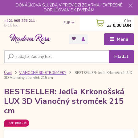
DONÁŠKOVÁ SLUŽBA V PRIEVIDZI ZDARMA | EXPRESNÉ
DORUČOVANIE K DVERÁM
0
ks
+421 905 276 211
EUR
za
0,00 EUR
8-18 hod.
Menu
Hľadať
Úvod
VIANOČNÉ 3D STROMČEKY
BESTSELLER: Jedľa Krkonošská LUX
3D Vianočný stromček 215 cm
BESTSELLER: Jedľa Krkonošská
LUX 3D Vianočný stromček 215
cm
TOP produkt