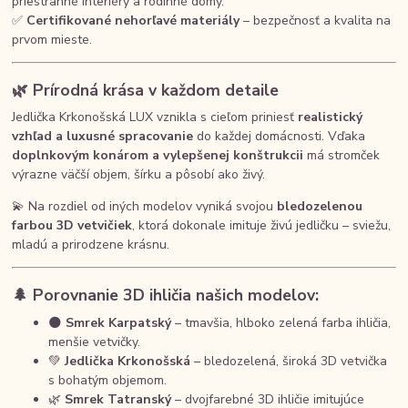
priestranné interiéry a rodinné domy.
✅
Certifikované nehorľavé materiály
– bezpečnosť a kvalita na
prvom mieste.
🌿
Prírodná krása v každom detaile
Jedlička Krkonošská LUX vznikla s cieľom priniesť
realistický
vzhľad a luxusné spracovanie
do každej domácnosti. Vďaka
doplnkovým konárom a vylepšenej konštrukcii
má stromček
výrazne väčší objem, šírku a pôsobí ako živý.
💫 Na rozdiel od iných modelov vyniká svojou
bledozelenou
farbou 3D vetvičiek
, ktorá dokonale imituje živú jedličku – sviežu,
mladú a prirodzene krásnu.
🌲
Porovnanie 3D ihličia našich modelov:
🌑
Smrek Karpatský
– tmavšia, hlboko zelená farba ihličia,
menšie vetvičky.
💚
Jedlička Krkonošská
– bledozelená, široká 3D vetvička
s bohatým objemom.
🌿
Smrek Tatranský
– dvojfarebné 3D ihličie imitujúce