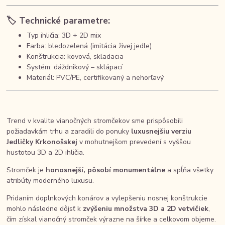
🏷️
Technické parametre:
Typ ihličia: 3D + 2D mix
Farba: bledozelená (imitácia živej jedle)
Konštrukcia: kovová, skladacia
Systém: dáždnikový – sklápací
Materiál: PVC/PE, certifikovaný a nehorľavý
Trend v kvalite vianočných stromčekov sme prispôsobili
požiadavkám trhu a zaradili do ponuky
luxusnejšiu verziu
Jedličky Krkonošskej
v mohutnejšom prevedení s vyššou
hustotou 3D a 2D ihličia.
Stromček je
honosnejší, pôsobí monumentálne
a spĺňa všetky
atribúty moderného luxusu.
Pridaním doplnkových konárov a vylepšeniu nosnej konštrukcie
mohlo následne dôjsť k
zvýšeniu množstva 3D a 2D vetvičiek
,
čím získal vianočný stromček výrazne na šírke a celkovom objeme.