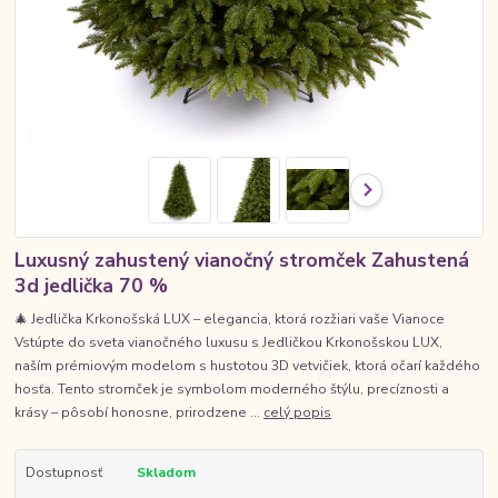
Luxusný zahustený vianočný stromček Zahustená
3d jedlička 70 %
🎄 Jedlička Krkonošská LUX – elegancia, ktorá rozžiari vaše Vianoce
Vstúpte do sveta vianočného luxusu s Jedličkou Krkonošskou LUX,
naším prémiovým modelom s hustotou 3D vetvičiek, ktorá očarí každého
hosťa. Tento stromček je symbolom moderného štýlu, precíznosti a
krásy – pôsobí honosne, prirodzene ...
celý popis
Dostupnosť
Skladom