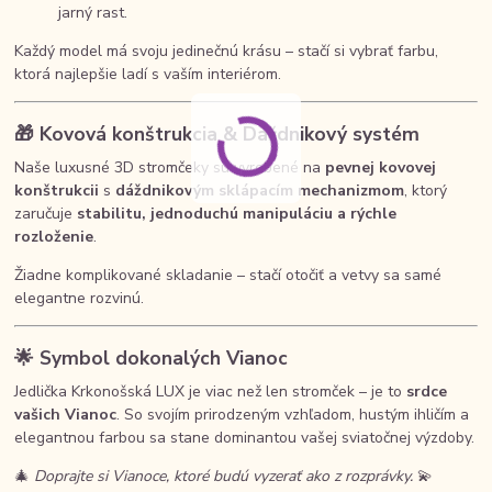
jarný rast.
Každý model má svoju jedinečnú krásu – stačí si vybrať farbu,
ktorá najlepšie ladí s vaším interiérom.
🎁
Kovová konštrukcia & Dáždnikový systém
Naše luxusné 3D stromčeky sú vyrobené na
pevnej kovovej
konštrukcii
s
dáždnikovým sklápacím mechanizmom
, ktorý
zaručuje
stabilitu, jednoduchú manipuláciu a rýchle
rozloženie
.
Žiadne komplikované skladanie – stačí otočiť a vetvy sa samé
elegantne rozvinú.
🌟
Symbol dokonalých Vianoc
Jedlička Krkonošská LUX je viac než len stromček – je to
srdce
vašich Vianoc
. So svojím prirodzeným vzhľadom, hustým ihličím a
elegantnou farbou sa stane dominantou vašej sviatočnej výzdoby.
🎄
Doprajte si Vianoce, ktoré budú vyzerať ako z rozprávky.
💫