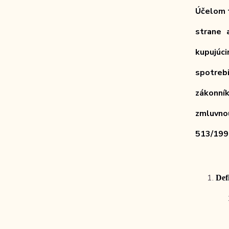
Účelom t
strane 
kupujúc
spotreb
zákonní
zmluvno
513/199
Def