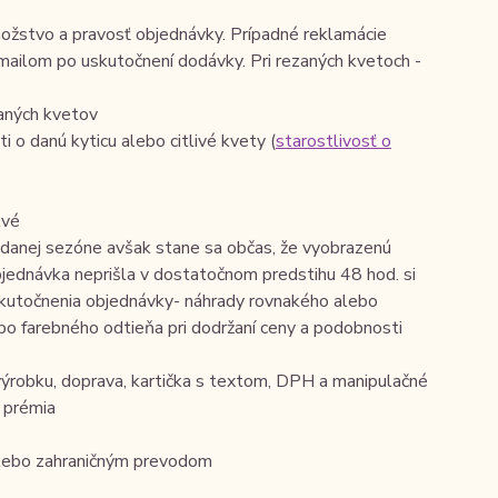
nožstvo a pravosť objednávky. Prípadné reklamácie
-mailom po uskutočnení dodávky. Pri rezaných kvetoch -
aných kvetov
i o danú kyticu alebo citlivé kvety (
starostlivosť o
tvé
á danej sezóne avšak stane sa občas, že vyobrazenú
ednávka neprišla v dostatočnom predstihu 48 hod. si
kutočnenia objednávky- náhrady rovnakého alebo
ebo farebného odtieňa pri dodržaní ceny a podobnosti
výrobku, doprava, kartička s textom, DPH a manipulačné
a prémia
lebo zahraničným prevodom