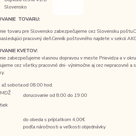
Slovensko
VANIE TOVARU:
nie tovaru pre Slovensko zabezpečujeme cez Slovensku poštu.Od
 nasledujúci pracovný deň.Cenník poštovného najdete v sekcii
VANIE KVETOV:
nie zabezpečujeme vlasnou dopravou v meste Prievidza a v okru
jeme cez všetky pracovné dni- výnimočne aj cez nepracovné a s
ky.
 až sobota
od 08:00 hod.
. MDŽ
dorucovanie od 8:00 do 19:00
tiek
do obeda s príplatkom 4,00€
podľa náročnosti a veľkosti objednávky