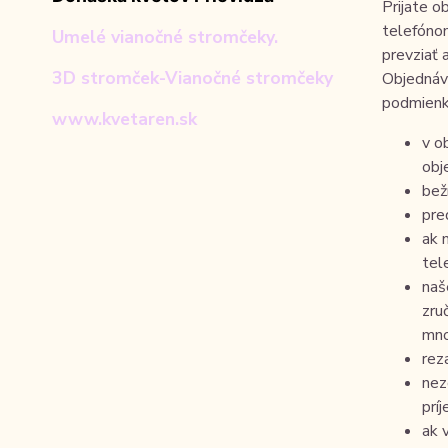
Prijate 
telefóno
Umelé vianočné stromčeky.
prevziať 
3D stromček-Vianočné stromčeky
Objednávk
podmienk
www.kvetaren.sk
v o
obj
bež
pre
ak 
tel
naš
zru
mno
rez
nez
prí
ak 