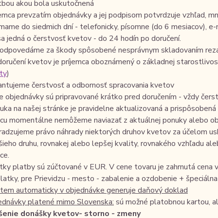
tbou akou bola uskutočnená
jemca prevzatím objednávky a jej podpisom potvrdzuje vzhľad, m
jímame do siedmich dní - telefonicky, písomne (do 6 mesiacov), e
sa jedná o čerstvosť kvetov - do 24 hodín po doručení.
odpovedáme za škody spôsobené nesprávnym skladovaním rez
 doručení kvetov je príjemca oboznámený o základnej starostlivost
ty
)
antujeme čerstvosť a odbornosť spracovania kvetov
e objednávky sú pripravované krátko pred doručením - vždy čers
uka na našej stránke je pravidelne aktualizovaná a prispôsoben
icu momentálne nemôžeme naviazať z aktuálnej ponuky alebo obj
radzujeme právo náhrady niektorých druhov kvetov za účelom us
šieho druhu, rovnakej alebo lepšej kvality, rovnakého vzhľadu al
ce.
tky platby sú zúčtované v EUR. V cene tovaru je zahrnutá cena 
latky, pre Prievidzu - mesto - zabalenie a ozdobenie + špeciáln
tem automaticky v objednávke generuje daňový doklad
ednávky platené mimo Slovenska:
sú možné platobnou kartou, a
šenie donášky kvetov- storno - zmeny