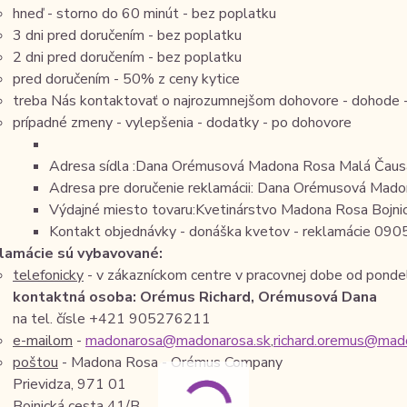
hneď - storno do 60 minút - bez poplatku
3 dni pred doručením - bez poplatku
2 dni pred doručením - bez poplatku
pred doručením - 50% z ceny kytice
treba Nás kontaktovať o najrozumnejšom dohovore - dohode - 
prípadné zmeny - vylepšenia - dodatky - po dohovore
Adresa sídla :Dana Orémusová Madona Rosa Malá Čau
Adresa pre doručenie reklamácii: Dana Orémusová Mado
Výdajné miesto tovaru:Kvetinárstvo Madona Rosa Bojnic
Kontakt objednávky - donáška kvetov - reklamácie 0
lamácie sú vybavované:
telefonicky
- v zákazníckom centre v pracovnej dobe od ponde
kontaktná osoba: Orémus Richard, Orémusová Dana
na tel. čísle +421 905276211
e-mailom
-
madonarosa@madonarosa.sk
,
richard.oremus@mad
poštou
- Madona Rosa - Orémus Company
Prievidza, 971 01
Bojnická cesta 41/B