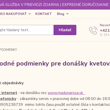
Á SLUŽBA V PRIEVIDZI ZDARMA | EXPRESNÉ DORUČOVANIE
KO NAKUPOVAŤ
KONTAKT
Blog
Neviet
Hľadať
+421
8-18 h
PODMIENKY
odné podmienky pre donášky kvetov
i objednávky
 internet
- na donášku cez
www.madonarosa.sk
efonicky
- zákaznícky servis v pracovnej dobe od 08:00 do 18:
0905238739 mimo tohto času použiť ostatné čísla v kontaktoc