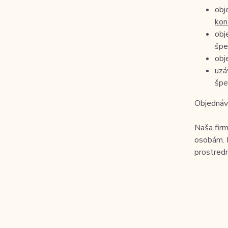
obj
kon
obj
špe
obj
uzá
špe
Objednáv
Naša firm
osobám. B
prostred