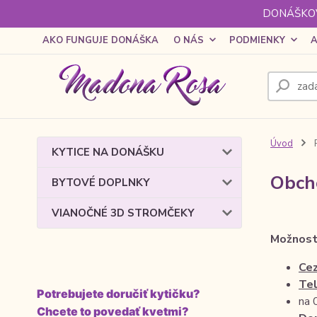
DONÁŠKOV
AKO FUNGUJE DONÁŠKA
O NÁS
PODMIENKY
A
Úvod
KYTICE NA DONÁŠKU
Obch
BYTOVÉ DOPLNKY
VIANOČNÉ 3D STROMČEKY
Možnost
Cez
Tel
Potrebujete doručiť kytičku?
na 
Chcete to povedať kvetmi?