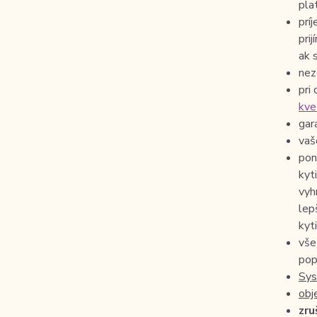
pla
prí
pri
ak 
nez
pri
kve
gar
vaš
pon
kyt
vyh
lep
kyti
vše
pop
Sys
obj
zru