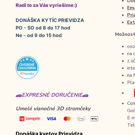
Dor
Radi to za Vás vyriešime:)
Ema
Pri
DONÁŠKA KYTÍC PRIEVIDZA
Ext
PO - SO od 8 do 17 hod
Možnosti
Ne - od 9 do 15 hod
oso
na 
z ú
i
na 
Pla
EXPRESNÉ DORUČENIE
Com
Umelé vianočné 3D stromčeky
Goč
E-m
Tel
Donáška kvetov Prievidza