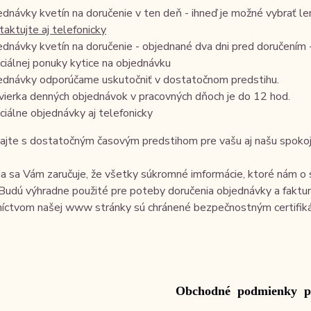
ednávky kvetín na doručenie v ten deň - ihneď je možné vybrať 
taktujte aj telefonicky
ednávky kvetín na doručenie - objednané dva dni pred doručením 
ciálnej ponuky kytice na objednávku
ednávky odporúčame uskutočniť v dostatočnom predstihu.
vierka denných objednávok v pracovných dňoch je do 12 hod.
ciálne objednávky aj telefonicky
ajte s dostatočným časovým predstihom pre vašu aj našu spokoj
a sa Vám zaručuje, že všetky súkromné imformácie, ktoré nám o
udú výhradne použité pre poteby doručenia objednávky a faktura
níctvom našej www stránky sú chránené bezpečnostným certifik
Obchodné
podmienky
p