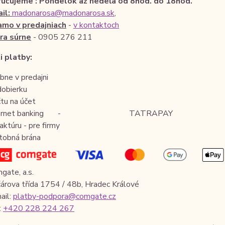
učujeme : Pondelok až nedeľa od 8hod. do 18hod.
il:
madonarosa@madonarosa.sk
,
amo v predajniach
-
v kontaktoch
ra súrne
- 0905 276 211
 platby:
bne v predajni
dobierku
čtu na účet
nternet banking - TATRAPAY
faktúru - pre firmy
tobná brána
gate, a.s.
árova třída 1754 / 48b, Hradec Králové
ail:
platby-podpora@comgate.cz
:
+420 228 224 267