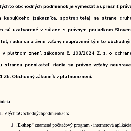
ýchto obchodných podmienok je vymedziť a upresniť práva
a kupujúceho (zákazníka, spotrebiteľa) na strane dru
im sú uzatvorené v súlade s právnym poriadkom Slovens
iteľ, riadia sa právne vzťahy neupravené týmito obchodn
k v platnom znení, zákonom č. 108/2024 Z. z. o ochrane
u stranou podnikateľ, riadia sa právne vzťahy neupra
1 Zb. Obchodný zákonník v platnom
znení.
inícia
V
týchto
Obchodných
podmienkach:
„
E-shop
“ znamená počítačový program - internetová aplikácia, 