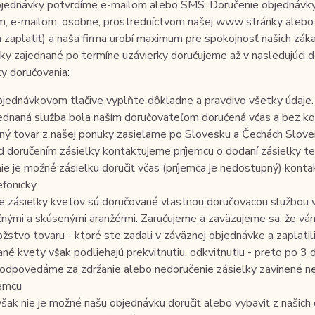
objednávky potvrdíme e-mailom alebo SMS. Doručenie objednávk
m, e-mailom, osobne, prostredníctvom našej www stránky alebo 
a zaplatiť) a naša firma urobí maximum pre spokojnosť našich zá
y zajednané po termíne uzávierky doručujeme až v nasledujúci 
y doručovania:
bjednávkovom tlačive vyplňte dôkladne a pravdivo všetky údaje. 
ednaná služba bola naším doručovateľom doručená včas a bez kom
ný tovar z našej ponuky zasielame po Slovesku a Čechách Slov
d doručením zásielky kontaktujeme príjemcu o dodaní zásielky tel
nie je možné zásielku doručiť včas (príjemca je nedostupný) kon
efonicky
e zásielky kvetov sú doručované vlastnou doručovacou službou v P
čnými a skúsenými aranžérmi. Zaručujeme a zaväzujeme sa, že vá
žstvo tovaru - ktoré ste zadali v záväznej objednávke a zaplatil
ané kvety však podliehajú prekvitnutiu, odkvitnutiu - preto po 3
odpovedáme za zdržanie alebo nedoručenie zásielky zavinené n
jemcu
však nie je možné našu objednávku doručiť alebo vybaviť z našic