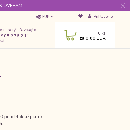
 K DVERÁM
Prihlásenie
EUR
e si rady? Zavolajte.
0
ks
 905 276 211
za
0,00 EUR
od.
.
00 pondelok až piatok
h.