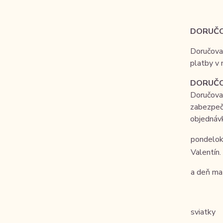
DORUČO
Doručova
platby v
DORUČO
Doručova
zabezpeču
objednáv
pondelok
Valentín
a deň ma
sviatky