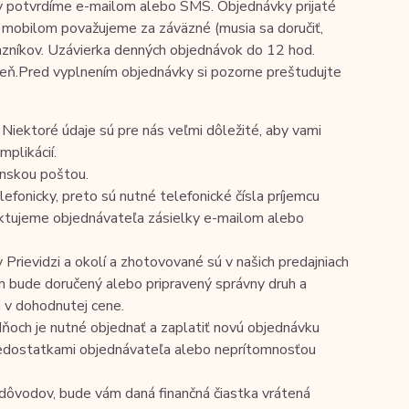
y potvrdíme e-mailom alebo SMS. Objednávky prijaté
mobilom považujeme za záväzné (musia sa doručiť,
kazníkov. Uzávierka denných objednávok do 12 hod.
deň.Pred vyplnením objednávky si pozorne preštudujte
Niektoré údaje sú pre nás veľmi dôležité, aby vami
plikácií.
enskou poštou.
efonicky, preto sú nutné telefonické čísla príjemcu
taktujeme objednávateľa zásielky e-mailom alebo
rievidzi a okolí a zhotovované sú v našich predajniach
m bude doručený alebo pripravený správny druh a
i v dohodnutej cene.
 dňoch je nutné objednať a zaplatiť novú objednávku
edostatkami objednávateľa alebo neprítomnosťou
h dôvodov, bude vám daná finančná čiastka vrátená